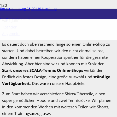
Beckermannweg 25, 22419 Hamburg
SCALA-Tennis Online-Shop!
info@scala-tennis.de
vor 1 Jahr
TZander
Allgemein
Es dauert doch überraschend lange so einen Online-Shop zu
starten. Und dabei betreiben wir den nicht einmal selbst,
sondern haben einen Kooperationspartner für die gesamte
Abwicklung. Aber hier sind wir und können mit Stolz den
Start unseres SCALA-Tennis Online-Shops
verkünden!
Endlich ein festes Design, eine große Auswahl und
ständige
Verfügbarkeit
. Das waren unsere Hauptziele.
Zum Start haben wir verschiedene Shirts/Oberteile, einen
super gemütlichen Hoodie und zwei Tennisröcke. Wir planen
in den kommenden Wochen mit weiteren Teilen wie Shorts,
einem Trainingsanzug usw.