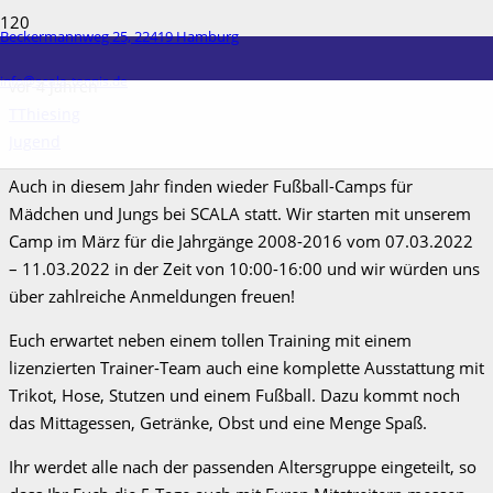
Beckermannweg 25, 22419 Hamburg
Beispielnews
info@scala-tennis.de
vor 4 Jahren
TThiesing
Jugend
Auch in diesem Jahr finden wieder Fußball-Camps für
Mädchen und Jungs bei SCALA statt. Wir starten mit unserem
Camp im März für die Jahrgänge 2008-2016 vom 07.03.2022
– 11.03.2022 in der Zeit von 10:00-16:00 und wir würden uns
über zahlreiche Anmeldungen freuen!
Euch erwartet neben einem tollen Training mit einem
lizenzierten Trainer-Team auch eine komplette Ausstattung mit
Trikot, Hose, Stutzen und einem Fußball. Dazu kommt noch
das Mittagessen, Getränke, Obst und eine Menge Spaß.
Ihr werdet alle nach der passenden Altersgruppe eingeteilt, so