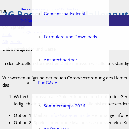
Beckermannweg 25, 22419 Hamburg
2G Regelung zur Hallennu
Gemeinschaftsdienst
040-300 62 99-0
vor 5 Jahren
info@scala-tennis.de
Scala
Formulare und Downloads
Allgemein
Liebe Mitglieder und Gäste,
Ansprechpartner
in den aktuellen stürmischen Zeiten müssen wir alle uns ständig
Wir werden aufgrund der neuen Coronaverordnung des Hamburger
Für Gäste
das:
Weiterhin müssen alle Spieler:innen einen Impf- oder Gen
lediglich einmalig vorgelegt werden (alle bisher versende
Sommercamps 2026
Option 1: Mail an
Info@scala-tennis.de
– einmalige Info re
Option 2: Spieler:innen ohne Mailadresse müssen eine Kop
Außenplätze