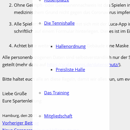
Ohne Geimpft- oder Genesenennachweis ist das Spielen in
medizinischem Grund nicht gegen das Coronavirus impfen 
Die Tennishalle
Alle Spieler:innen sind verpflichtet sich mit der Luca-App
schriftlich auf einem Formular hinterlegen. Dieses ist im 
Achtet bitte weiterhin alle darauf im Gebäude eine Maske
Hallenordnung
Alle personenbezogenen Daten sind selbstverständlich nur der
geteilt (mehr dazu auf
https://scala-tennis.de/datenschutz/
).
Preisliste Halle
Bitte haltet euch alle an diese Regeln, damit wir alles tun, um 
Das Training
Liebe Grüße
Eure Spartenleitung
Hamburg, den 20.11.2021
Mitgliedschaft
Vorheriger Beitrag
Neue Coronaregeln zur Hallennutzung